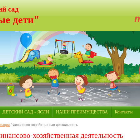
ий сад
тел.
е дети"
ДЕТСКИЙ САД - ЯСЛИ
НАШИ ПРЕИМУЩЕСТВА
Контакты
изации
/ Финансово-хозяйственная деятельность
инансово-хозяйственная деятельность