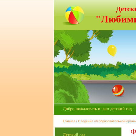
Детск
"Любимы
Добро пожаловать в наш детский сад
Главная
/
Сведения об образовательной орган
Ф
Детский сад